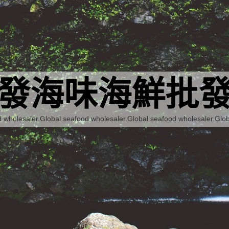
發海味海鮮批發商
 wholesaler.Global seafood wholesaler.Global seafood wholesaler.Glob