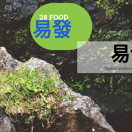
28 FOOD
易發
易
Global seafood