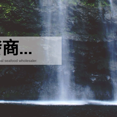
...
al seafood wholesaler.