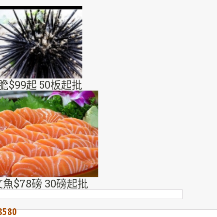
膽$99起 50板起批
魚$78磅 30磅起批
580